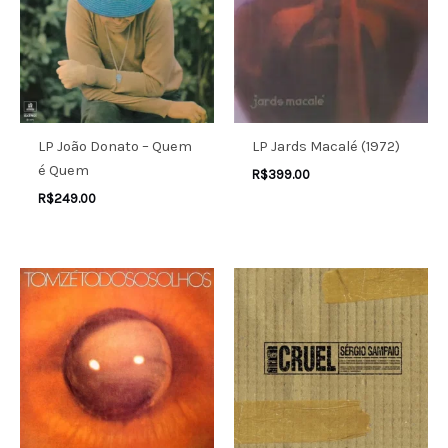
LP João Donato – Quem
LP Jards Macalé (1972)
é Quem
R$
399.00
R$
249.00