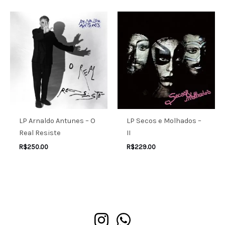
LP Arnaldo Antunes – O
LP Secos e Molhados –
Real Resiste
II
R$
250.00
R$
229.00