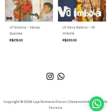
LP Gilsons – Várias
LP Zeca Baleiro – Vô
Queixas
Imbolá
R$
219.00
R$
200.00
Copyright © 2026 Loja Romaria Discos | Desenvolvido por
Asafe
Precisa de ajuda?
Ferreira