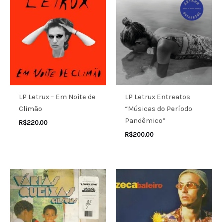
LP Letrux – Em Noite de
LP Letrux Entreatos
Climão
“Músicas do Período
Pandêmico”
R$
220.00
R$
200.00