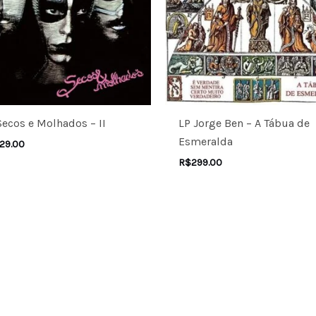
Secos e Molhados – II
LP Jorge Ben – A Tábua de
Esmeralda
29.00
R$
299.00