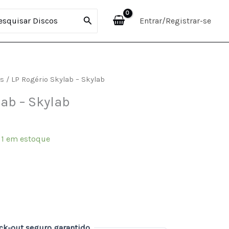
-
curar:
Entrar/Registrar-se
Skylab
quantidade
is
/ LP Rogério Skylab – Skylab
lab – Skylab
 1 em estoque
ck-out seguro garantido