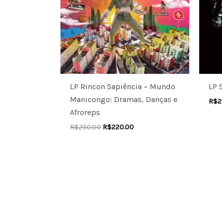
LP Rincon Sapiência – Mundo
LP 
Manicongo: Dramas, Danças e
R$
2
Afroreps
R$
250.00
R$
220.00