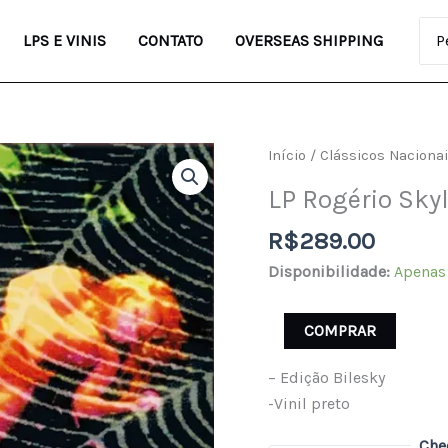
Pro
LPS E VINIS
CONTATO
OVERSEAS SHIPPING
LP
Início
/
Clássicos Naciona
Rogério
LP Rogério Sky
Skylab
-
R$
289.00
Skylab
Disponibilidade:
Apenas
quantidade
COMPRAR
– Edição Bilesky
-Vinil preto
Che