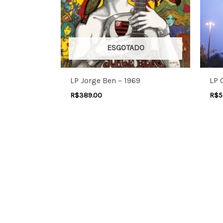
ESGOTADO
LP Jorge Ben – 1969
LP 
R$
389.00
R$
5