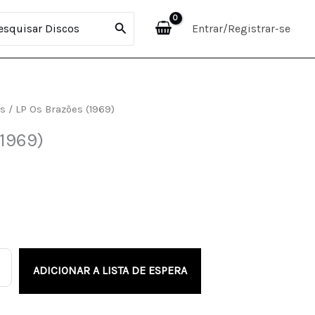
curar:
Entrar/Registrar-se
is
/ LP Os Brazões (1969)
(1969)