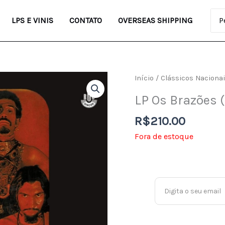
Pro
LPS E VINIS
CONTATO
OVERSEAS SHIPPING
Início
/
Clássicos Naciona
LP Os Brazões 
R$
210.00
Fora de estoque