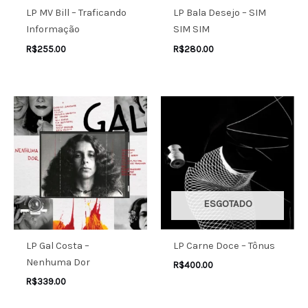
LP MV Bill – Traficando
LP Bala Desejo – SIM
Informação
SIM SIM
R$
255.00
R$
280.00
ESGOTADO
LP Gal Costa –
LP Carne Doce – Tônus
Nenhuma Dor
R$
400.00
R$
339.00