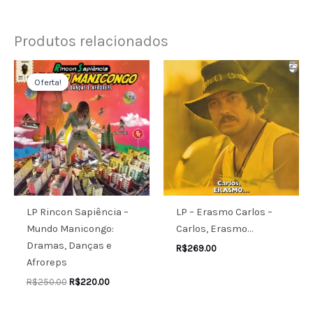
Produtos relacionados
O
O
preço
preço
Oferta!
Oferta!
original
atual
era:
é:
R$250.00.
R$220.00.
LP Rincon Sapiência –
LP – Erasmo Carlos –
Mundo Manicongo:
Carlos, Erasmo…
Dramas, Danças e
R$
269.00
Afroreps
R$
250.00
R$
220.00