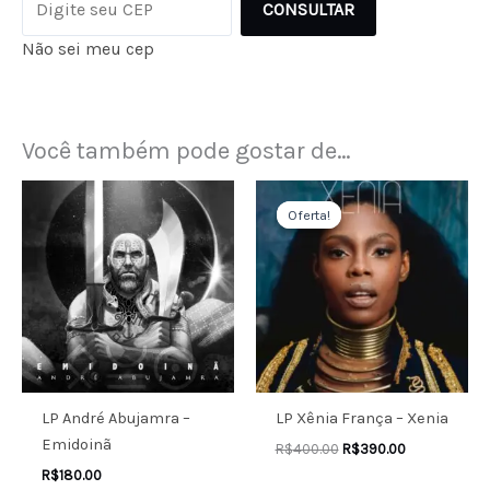
CONSULTAR
Não sei meu cep
Você também pode gostar de…
O
O
preço
preço
Oferta!
Oferta!
original
atual
era:
é:
R$400.00.
R$390.00.
LP André Abujamra –
LP Xênia França – Xenia
Emidoinã
R$
400.00
R$
390.00
R$
180.00