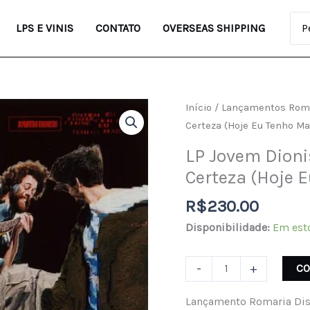
Pro
LPS E VINIS
CONTATO
OVERSEAS SHIPPING
LP
Início
/
Lançamentos Rom
Jovem
Certeza (Hoje Eu Tenho Ma
Dionisio
LP Jovem Dioni
-
Certeza (Hoje 
Ontem
Eu
R$
230.00
Tinha
Disponibilidade:
Em est
Certeza
(Hoje
-
+
C
Eu
Tenho
Lançamento Romaria Dis
Mais)