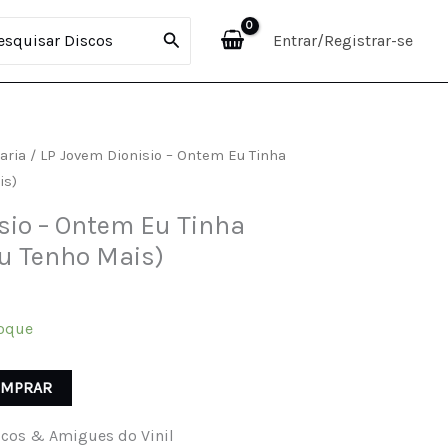
-
curar:
Entrar/Registrar-se
Ontem
Eu
Tinha
Certeza
(Hoje
aria
/ LP Jovem Dionisio – Ontem Eu Tinha
Eu
is)
Tenho
sio – Ontem Eu Tinha
Mais)
Eu Tenho Mais)
quantidade
oque
OMPRAR
cos & Amigues do Vinil