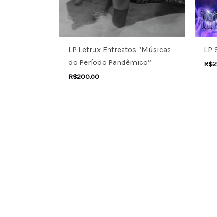
LP Letrux Entreatos “Músicas
LP 
do Período Pandêmico”
R$
2
R$
200.00