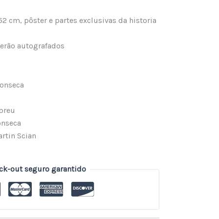
52 cm, pôster e partes exclusivas da historia
serão autografados
Fonseca
Abreu
onseca
rtin Scian
ck-out seguro garantido