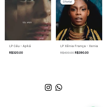
Oferta!
Oferta!
original
atual
era:
é:
R$400.00.
R$390.00.
LP Céu – Apká
LP Xênia França – Xenia
R$
320.00
R$
400.00
R$
390.00