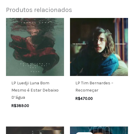
Produtos relacionados
LP Luedji Luna Bom
LP Tim Bernardes –
Mesmo é Estar Debaixo
Recomeçar
D’água
R$
470.00
R$
389.00
O
O
preço
preço