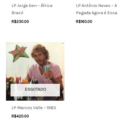
LP Jorge ben – África
LP Antônio Neves – A
Brasil
Pegada Agora é Essa
R$
230.00
R$
160.00
ESGOTADO
LP Marcos Valle – 1983
R$
420.00