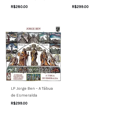
R$
280.00
R$
299.00
LP Jorge Ben – A Tábua
de Esmeralda
R$
299.00