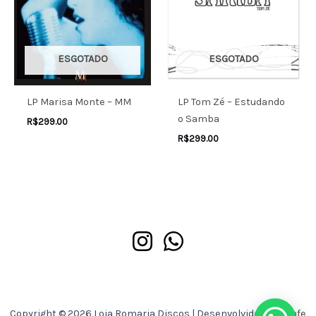
ESGOTADO
ESGOTADO
LP Marisa Monte – MM
LP Tom Zé – Estudando
o Samba
R$
299.00
R$
299.00
Copyright © 2026 Loja Romaria Discos | Desenvolvido por
Asafe