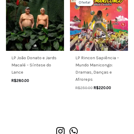
preço
preço
Oferta!
Oferta!
original
atual
era:
é:
R$250.00.
R$220.00.
LP João Donato e Jards
LP Rincon Sapiência –
Macalé – Síntese do
Mundo Manicongo:
Lance
Dramas, Danças e
Afroreps
R$
280.00
R$
250.00
R$
220.00