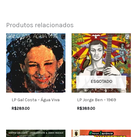
Produtos relacionados
ESGOTADO
LP Gal Costa – Água Viva
LP Jorge Ben – 1969
R$
289.00
R$
389.00
O
O