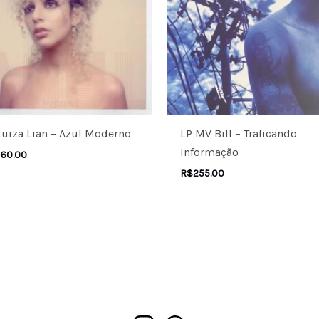
Luiza Lian – Azul Moderno
LP MV Bill – Traficando
Informação
60.00
R$
255.00