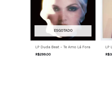
ESGOTADO
LP Duda Beat – Te Amo Lá Fora
LP 
R$
299.00
R$
3