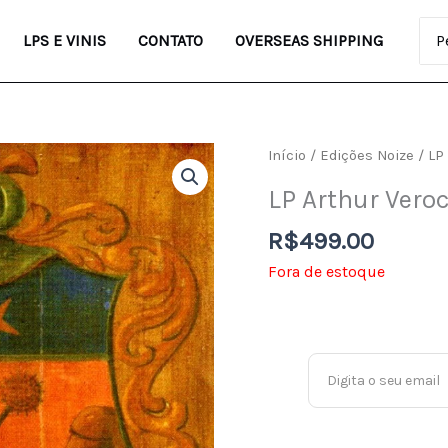
Pro
LPS E VINIS
CONTATO
OVERSEAS SHIPPING
Início
/
Edições Noize
/ LP
LP Arthur Vero
R$
499.00
Fora de estoque