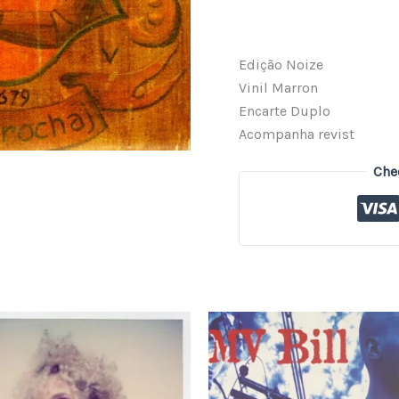
Edição Noize
Vinil Marron
Encarte Duplo
Acompanha revist
Che