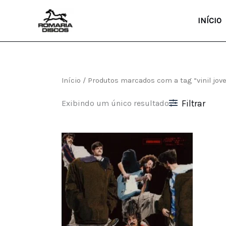
Ir
para
INÍCIO
o
conteúdo
Início
/ Produtos marcados com a tag “vinil jov
Exibindo um único resultado
Filtrar