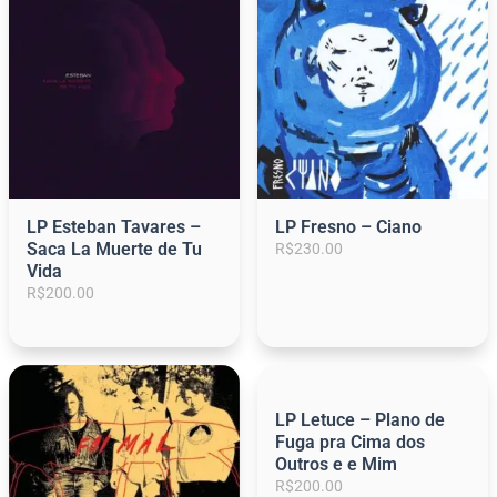
á
á
á
á
á
á
g
g
g
g
g
g
i
i
i
i
i
i
n
n
n
n
n
n
a
a
a
a
a
a
LP Esteban Tavares –
LP Fresno – Ciano
Saca La Muerte de Tu
R$
230.00
Vida
R$
200.00
LP Letuce – Plano de
Fuga pra Cima dos
Outros e e Mim
R$
200.00