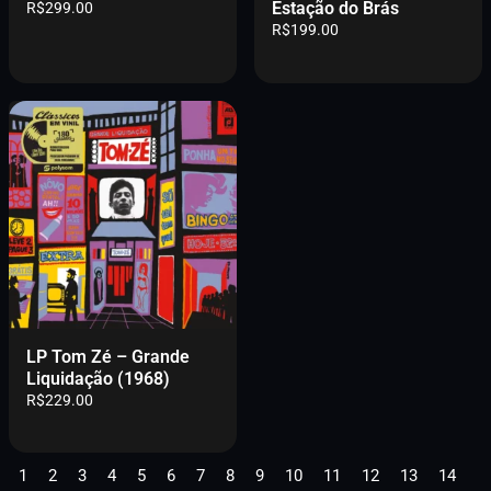
Estação do Brás
R$
299.00
R$
199.00
LP Tom Zé – Grande
Liquidação (1968)
R$
229.00
1
2
3
4
5
6
7
8
9
10
11
12
13
14