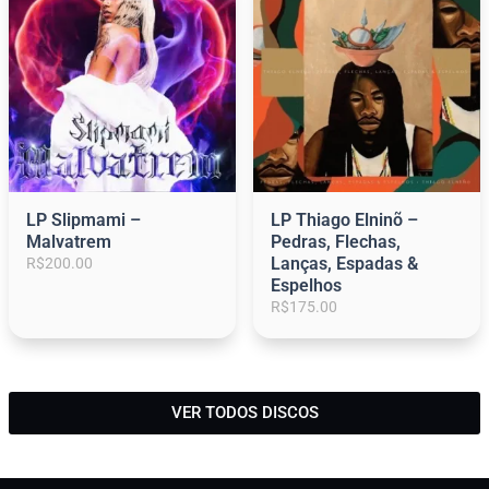
.
LP Slipmami –
LP Thiago Elninõ –
Malvatrem
Pedras, Flechas,
Lanças, Espadas &
R$
200.00
Espelhos
R$
175.00
1
2
3
4
5
6
VER TODOS DISCOS