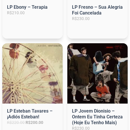
LP Ebony – Terapia
LP Fresno – Sua Alegria
Foi Cancelada
R$
210.00
R$
230.00
LP Esteban Tavares –
LP Jovem Dionisio –
¡Adiós Esteban!
Ontem Eu Tinha Certeza
O
O
(Hoje Eu Tenho Mais)
R$
220.00
R$
200.00
p
p
R$
230.00