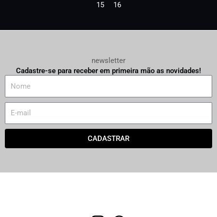
15
16
newsletter
Cadastre-se para receber em primeira mão as novidades!
N
a
m
E
e
m
a
CADASTRAR
i
l