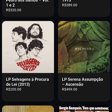
Pedro dos Santos – Vol.
1973
1 e 2
R$
389.00
R$
320.00
LP Selvagens à Procura
LP Serena Assumpção
de Lei (2013)
– Ascensão
R$
200.00
R$
499.00