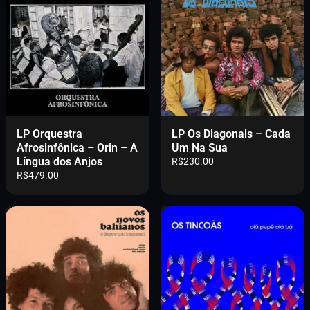
o
a
r
t
i
u
g
a
i
l
n
é
a
:
l
R
e
$
r
4
LP Orquestra
LP Os Diagonais – Cada
a
6
Afrosinfônica – Orin – A
Um Na Sua
:
9
Língua dos Anjos
R$
230.00
R
.
R$
479.00
$
0
5
0
5
.
9
.
0
0
.