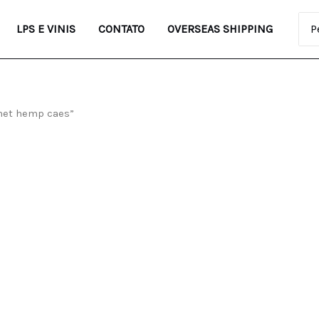
Pro
LPS E VINIS
CONTATO
OVERSEAS SHIPPING
anet hemp caes”