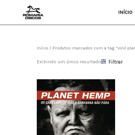
Ir
para
INÍCIO
o
conteúdo
Início
/ Produtos marcados com a tag “vinil pl
Exibindo um único resultado
Filtrar