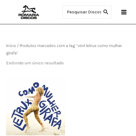
Ir
Procurar:
para
o
conteúdo
Início
/ Produtos marcados com a tag “vinil letrux como mulher
girafa”
Exibindo um único resultado