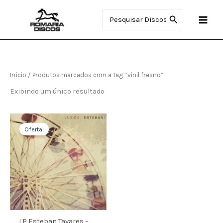
Ir
Procurar:
para
o
conteúdo
Início
/ Produtos marcados com a tag “vinil fresno”
Exibindo um único resultado
O
O
preço
preço
Oferta!
original
atual
era:
é:
R$220.00.
R$200.00.
LP Esteban Tavares –