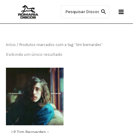
Ir
Procurar:
para
o
conteúdo
Início
/ Produtos marcados com a tag “tim bernardes”
Exibindo um único resultado
LP Tim Bernardes –