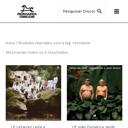
Ir
Procurar:
para
o
conteúdo
Início
/ Produtos marcados com a tag “rocinante”
Mostrando todos os 2 resultados
LP Letieres Leite e
LP João Donato e Jards