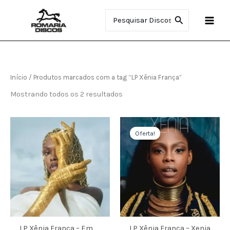
Ir
Procurar:
para
o
conteúdo
Início
/ Produtos marcados com a tag “LP Xênia França”
Mostrando todos os 2 resultados
O
O
preço
preço
Oferta!
original
atual
era:
é:
R$400.00.
R$390.00.
LP Xênia França – Em
LP Xênia França – Xenia