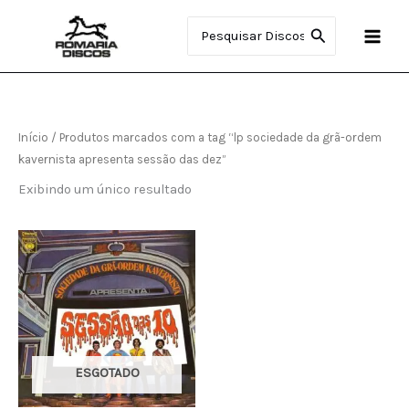
Ir
Procurar:
para
o
conteúdo
Início
/ Produtos marcados com a tag “lp sociedade da grã-ordem
kavernista apresenta sessão das dez”
Exibindo um único resultado
ESGOTADO