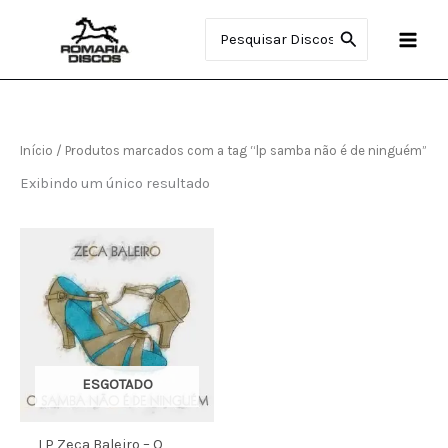
Ir
Procurar:
para
o
conteúdo
Início
/ Produtos marcados com a tag “lp samba não é de ninguém”
Exibindo um único resultado
ESGOTADO
LP Zeca Baleiro – O