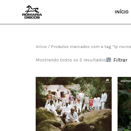
Ir
para
INÍCIO
o
conteúdo
Início
/ Produtos marcados com a tag “lp rocin
Mostrando todos os 2 resultados
Filtrar