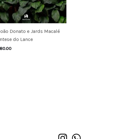
João Donato e Jards Macalé
íntese do Lance
80.00