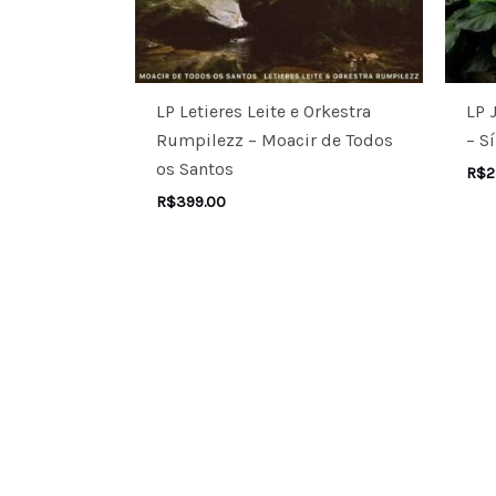
LP Letieres Leite e Orkestra
LP 
Rumpilezz – Moacir de Todos
– S
os Santos
R$
2
R$
399.00