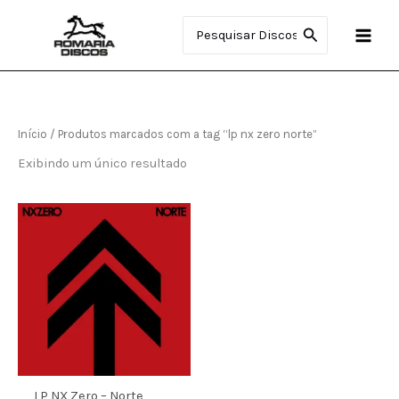
Ir
Procurar:
para
o
conteúdo
Início
/ Produtos marcados com a tag “lp nx zero norte”
Exibindo um único resultado
LP NX Zero – Norte