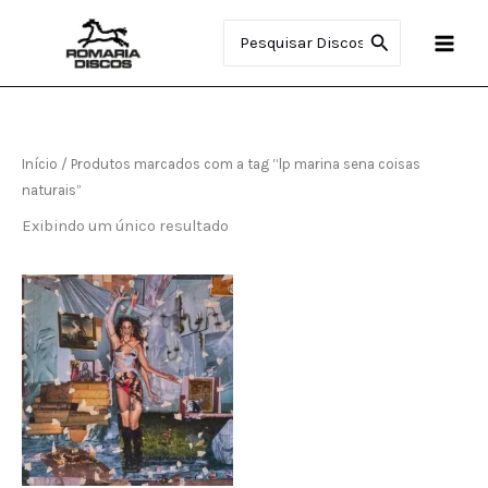
Ir
Procurar:
para
o
conteúdo
Início
/ Produtos marcados com a tag “lp marina sena coisas
naturais”
Exibindo um único resultado