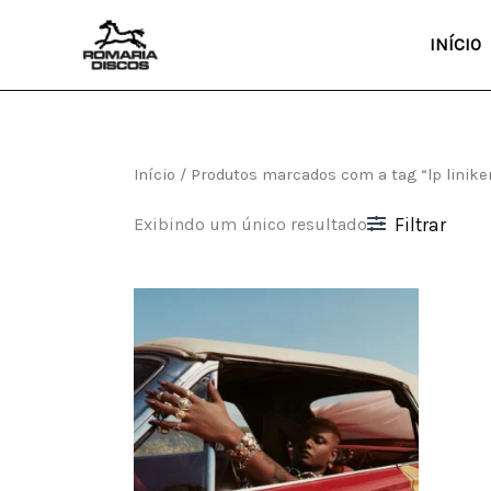
Ir
para
INÍCIO
o
conteúdo
Início
/ Produtos marcados com a tag “lp liniker
Exibindo um único resultado
Filtrar