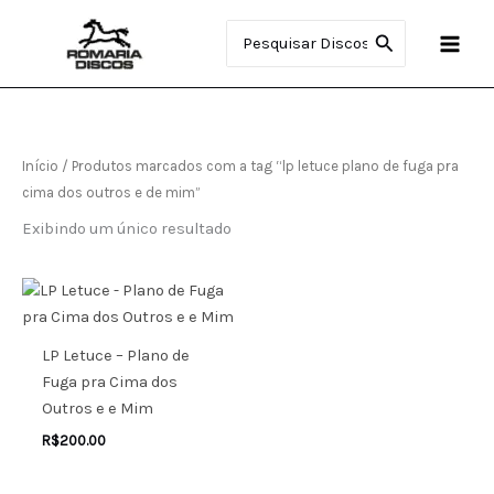
Ir
Procurar:
para
o
conteúdo
Início
/ Produtos marcados com a tag “lp letuce plano de fuga pra
cima dos outros e de mim”
Exibindo um único resultado
LP Letuce – Plano de
Fuga pra Cima dos
Outros e e Mim
R$
200.00