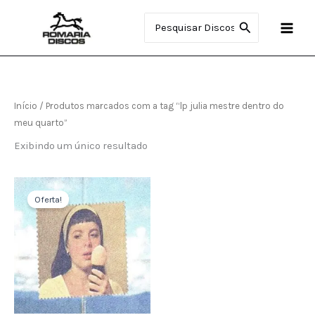
Ir
Procurar:
para
o
conteúdo
Início
/ Produtos marcados com a tag “lp julia mestre dentro do
meu quarto”
Exibindo um único resultado
O
O
preço
preço
Oferta!
original
atual
era:
é:
R$160.00.
R$145.00.