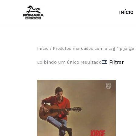
Ir
para
INÍCIO
o
conteúdo
Início
/ Produtos marcados com a tag “lp jorg
Exibindo um único resultado
Filtrar