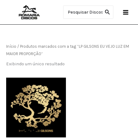
Ir
Procurar:
para
o
conteúdo
Início
/ Produtos marcados com a tag “LP GILSONS EU VEJO LUZ EM
MAIOR PROPORÇÃO”
Exibindo um único resultado