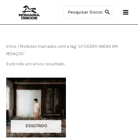
Ir
Procurar:
para
o
conteúdo
Início
/ Produtos marcados com a tag “LP CICERO ONDAS EM
PEDAÇOS”
Exibindo um único resultado
ESGOTADO