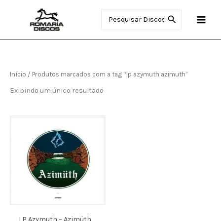
Ir
Procurar:
para
o
conteúdo
Início
/ Produtos marcados com a tag “lp azymuth azimuth”
Exibindo um único resultado
LP Azymuth – Azimüth