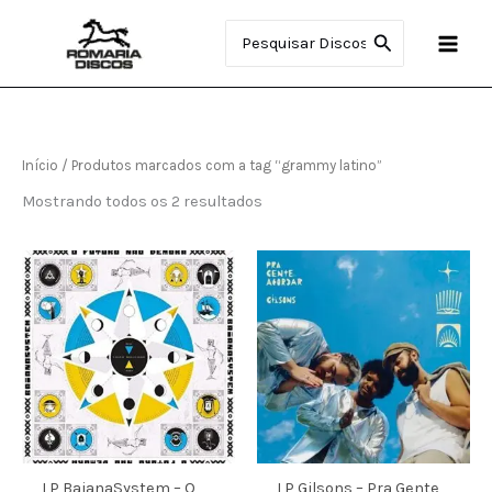
Ir
Procurar:
para
o
conteúdo
Início
/ Produtos marcados com a tag “grammy latino”
Mostrando todos os 2 resultados
LP BaianaSystem – O
LP Gilsons – Pra Gente