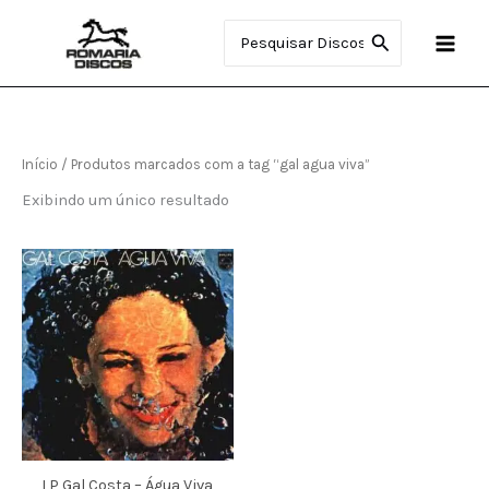
Ir
Procurar:
para
o
conteúdo
Início
/ Produtos marcados com a tag “gal agua viva”
Exibindo um único resultado
LP Gal Costa – Água Viva