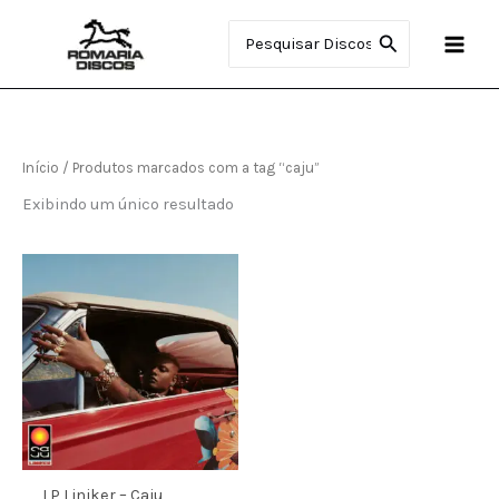
Ir
Procurar:
para
o
conteúdo
Início
/ Produtos marcados com a tag “caju”
Exibindo um único resultado
LP Liniker – Caju