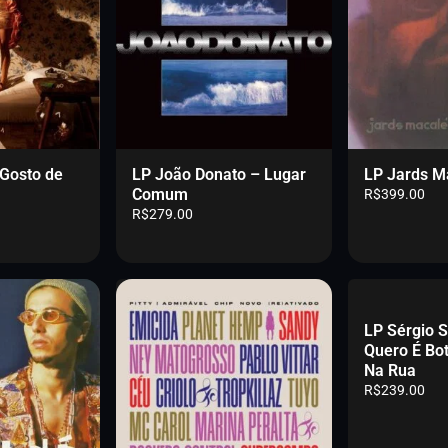
i
i
i
i
i
i
i
i
i
i
i
i
i
i
n
n
n
n
n
n
n
n
n
n
n
n
n
n
a
a
a
a
a
a
a
a
a
a
a
a
a
a
Gosto de
LP João Donato – Lugar
LP Jards M
Comum
R$
399.00
R$
279.00
LP Sérgio 
Quero É Bo
Na Rua
R$
239.00