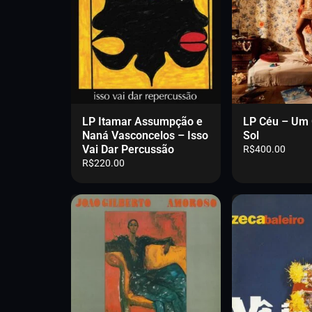
i
n
a
LP Itamar Assumpção e
LP Céu – Um 
Naná Vasconcelos – Isso
Sol
Vai Dar Percussão
R$
400.00
R$
220.00