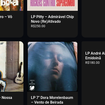
ro – Vô
LP Pitty – Admirável Chip
Novo (Re)Ativado
R$
250.00
LP André A
Emidoinã
R$
180.00
– Nossa
LP 7″ Dora Morelenbaum
– Vento de Beirada