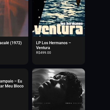
i
n
a
acalé (1972)
LP Los Hermanos –
Ventura
R$
499.00
Sampaio – Eu
tar Meu Bloco