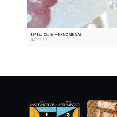
LP Lia Clark – FENOMENAL
R$
220.00
P
á
g