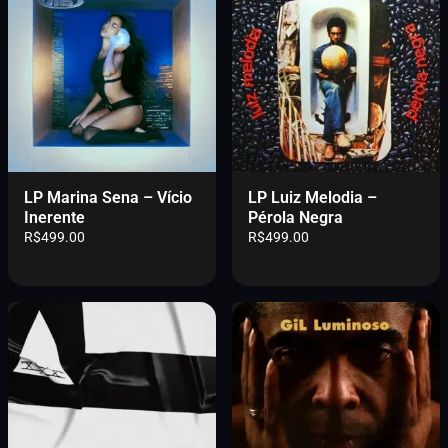
0
0
.
LP Marina Sena – Vício
LP Luiz Melodia –
Inerente
Pérola Negra
R$
499.00
R$
499.00