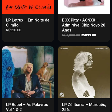
LP Letrux – Em Noite de
BOX Pitty / ACNXX –
Climão
Admirável Chip Novo 20
Anos
R$
220.00
O
O
R$
1,000.00
R$
899.00
p
p
r
r
e
e
ç
ç
o
o
o
a
r
t
i
u
g
a
i
l
n
é
a
:
l
R
e
$
LP Rubel – As Palavras
LP Zé Ibarra – Marquês,
r
8
Vol 1 & 2
256.
a
9