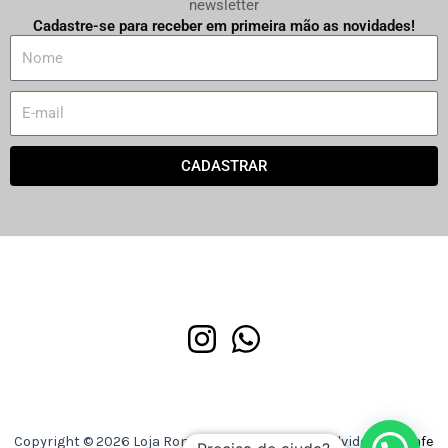
newsletter
Cadastre-se para receber em primeira mão as novidades!
N
a
m
E
e
m
a
CADASTRAR
i
l
Copyright © 2026 Loja Romaria Discos | Desenvolvido por
Asafe