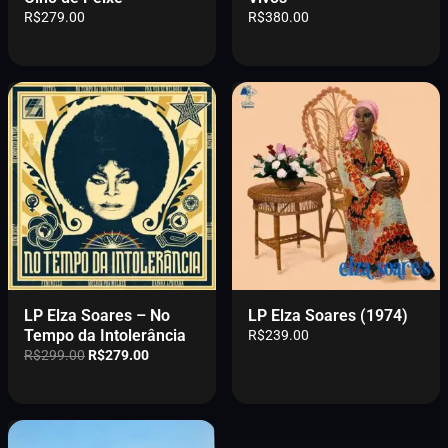
:
9
R$
279.00
R$
380.00
R
.
$
0
5
0
8
.
9
.
0
0
.
LP Elza Soares – No
LP Elza Soares (1974)
Tempo da Intolerância
R$
239.00
O
O
R$
299.00
R$
279.00
p
p
r
r
e
e
ç
ç