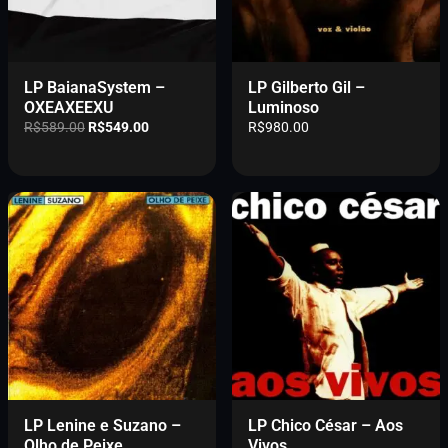
LP BaianaSystem –
LP Gilberto Gil –
OXEAXEEXU
Luminoso
O
O
R$
589.00
R$
549.00
R$
980.00
p
p
r
r
e
e
ç
ç
o
o
o
a
r
t
i
u
g
a
i
l
n
é
a
:
l
R
e
$
r
5
LP Lenine e Suzano –
LP Chico César – Aos
a
4
Olho de Peixe
Vivos