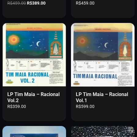
O
O
R$
459.00
R$
389.00
R$
459.00
:
9
p
p
R
.
r
r
$
0
e
e
1
0
ç
ç
,
.
o
o
0
o
a
0
r
t
0
i
u
.
g
a
0
i
l
0
n
é
.
a
:
l
R
e
$
r
3
LP Tim Maia – Racional
LP Tim Maia – Racional
a
8
Vol.2
Vol.1
:
9
R$
359.00
R$
599.00
R
.
$
0
4
0
5
.
9
.