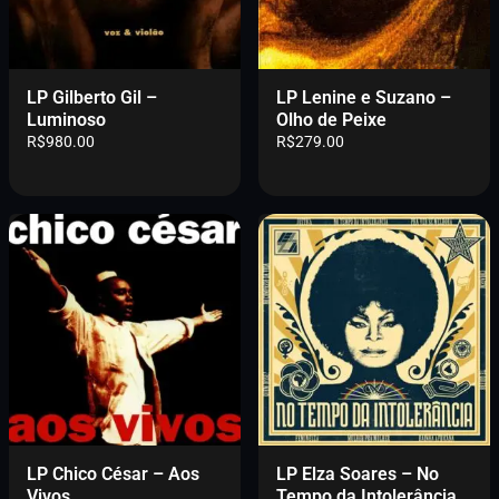
a
:
l
R
e
$
r
5
LP Gilberto Gil –
LP Lenine e Suzano –
a
4
Luminoso
Olho de Peixe
:
9
R$
980.00
R$
279.00
R
.
$
0
5
0
8
.
9
.
0
0
.
LP Chico César – Aos
LP Elza Soares – No
Vivos
Tempo da Intolerância