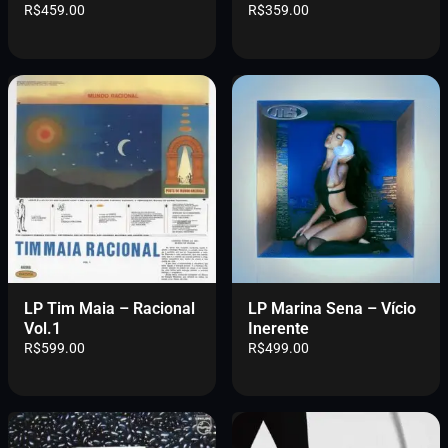
R$
459.00
R$
359.00
R
.
:
9
$
0
R
.
4
0
$
0
5
.
1
0
9
,
.
.
0
0
0
0
0
.
.
0
0
.
LP Tim Maia – Racional
LP Marina Sena – Vício
Vol.1
Inerente
R$
599.00
R$
499.00