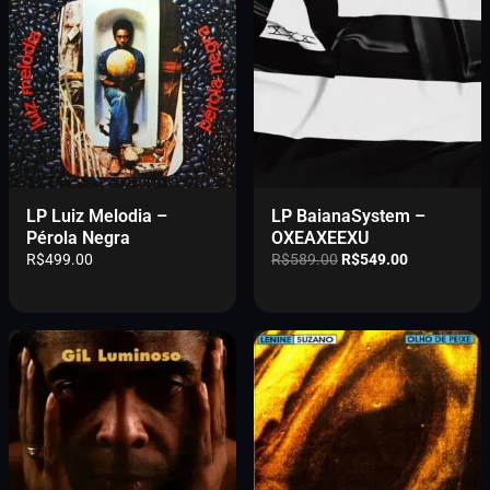
LP Luiz Melodia –
LP BaianaSystem –
Pérola Negra
OXEAXEEXU
O
O
R$
499.00
R$
589.00
R$
549.00
p
p
r
r
e
e
ç
ç
o
o
o
a
r
t
i
u
g
a
i
l
n
é