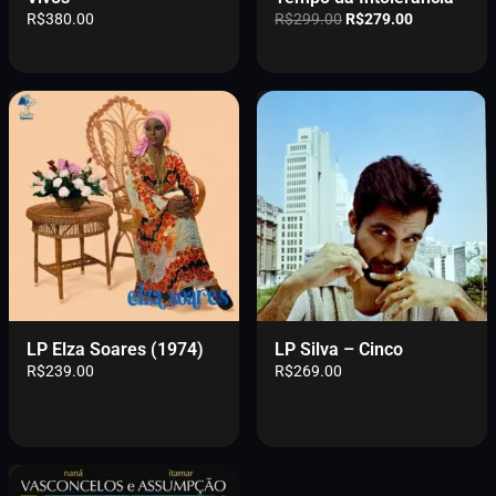
O
O
R$
380.00
R$
299.00
R$
279.00
p
p
r
r
e
e
ç
ç
o
o
o
a
r
t
i
u
g
a
i
l
n
é
a
:
l
R
e
$
r
2
LP Elza Soares (1974)
LP Silva – Cinco
a
7
R$
239.00
R$
269.00
:
9
R
.
$
0
2
0
9
.
9