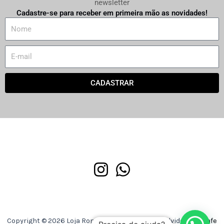
newsletter
Cadastre-se para receber em primeira mão as novidades!
N
a
m
E
e
m
a
CADASTRAR
i
l
Copyright © 2026 Loja Romaria Discos | Desenvolvido por
Asafe