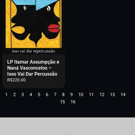
.
0
0
.
LP Itamar Assumpção e
Naná Vasconcelos –
Isso Vai Dar Percussão
R$
220.00
1
2
3
4
5
6
7
8
9
10
11
12
13
14
15
16