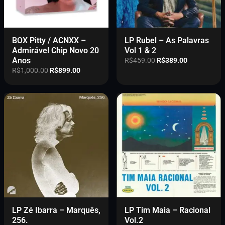
BOX Pitty / ACNXX –
LP Rubel – As Palavras
Admirável Chip Novo 20
Vol 1 & 2
Anos
O
O
R$
459.00
R$
389.00
p
p
O
O
R$
1,000.00
R$
899.00
r
r
p
p
e
e
r
r
ç
ç
e
e
o
o
ç
ç
o
a
o
o
r
t
o
a
i
u
r
t
g
a
i
u
i
l
g
a
n
é
i
l
a
:
n
é
l
R
a
:
e
$
l
R
r
3
e
$
LP Zé Ibarra – Marquês,
LP Tim Maia – Racional
a
8
r
8
256.
Vol.2
:
9
a
9