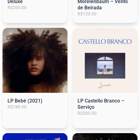
Deluxe
Morelenbaum – Vento
de Beirada
R$
200.00
R$
120.00
LP Bebé (2021)
LP Castello Branco –
Serviço
R$
189.00
R$
200.00