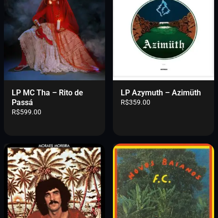
LP MC Tha – Rito de
LP Azymuth – Azimüth
Passá
R$
359.00
R$
599.00