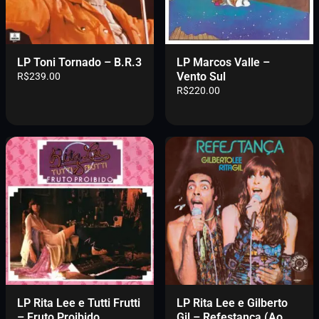
LP Toni Tornado – B.R.3
LP Marcos Valle –
Vento Sul
R$
239.00
R$
220.00
LP Rita Lee e Tutti Frutti
LP Rita Lee e Gilberto
– Fruto Proibido
Gil – Refestança (Ao