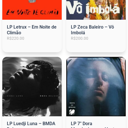
LP Letrux – Em Noite de
LP Zeca Baleiro – Vô
Climão
Imbolá
R$
220.00
R$
200.00
LP Luedji Luna – BMDA
LP 7″ Dora