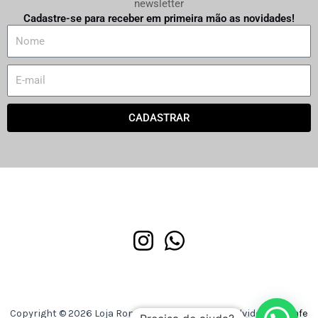
newsletter
Cadastre-se para receber em primeira mão as novidades!
N
a
m
E
e
m
a
CADASTRAR
i
l
Copyright © 2026 Loja Romaria Discos | Desenvolvido por
Asafe