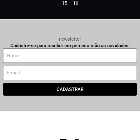
15
16
newsletter
Cadastre-se para receber em primeira mão as novidades!
N
a
m
E
e
m
a
CADASTRAR
i
l