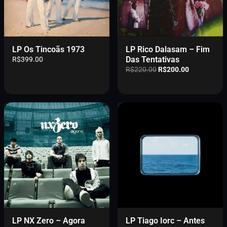
i
l
n
é
a
:
l
R
e
$
LP Os Tincoãs 1973
LP Rico Dalasam – Fim
r
2
Das Tentativas
R$
399.00
a
1
O
O
R$
220.00
R$
200.00
:
0
p
p
R
.
r
r
$
0
e
e
2
0
ç
ç
3
.
o
o
0
o
a
.
r
t
0
i
u
0
g
a
.
i
l
n
é
a
:
l
R
e
$
r
2
LP NX Zero – Agora
LP Tiago Iorc – Antes
a
0