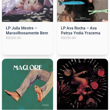
n
é
a
:
l
R
e
$
r
2
a
1
LP Julia Mestre –
LP Ava Rocha – Ava
:
0
Maravilhosamente Bem
Patrya Yndia Yracema
R
.
R$
200.00
R$
200.00
$
0
2
0
2
.
9
.
0
0
.