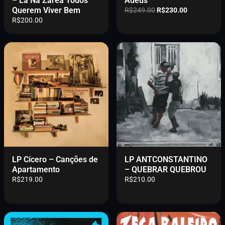
– Lá Na Zárea Todos
Adeus
Querem Viver Bem
O
O
R$
249.00
R$
230.00
p
p
R$
200.00
r
r
e
e
ç
ç
o
o
o
a
r
t
i
u
g
a
i
l
n
é
a
:
l
R
e
$
r
2
LP Cícero – Canções de
LP ANTCONSTANTINO
a
3
Apartamento
– QUEBRAR QUEBROU
:
0
R$
219.00
R$
210.00
R
.
$
0
2
0
4
.
9