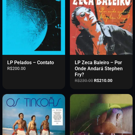
.
0
0
.
LP Pelados – Contato
LP Zeca Baleiro – Por
Onde Andará Stephen
R$
200.00
Fry?
O
O
R$
230.00
R$
210.00
p
p
r
r
e
e
ç
ç
o
o
o
a
r
t
i
u
g
a