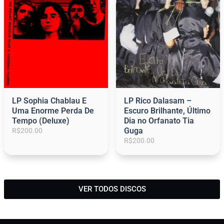
0
0
.
LP Sophia Chablau E
LP Rico Dalasam –
Uma Enorme Perda De
Escuro Brilhante, Último
Tempo (Deluxe)
Dia no Orfanato Tia
Guga
R$
200.00
R$
200.00
1
2
3
4
5
6
VER TODOS DISCOS