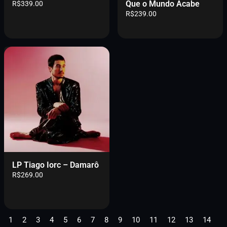
Que o Mundo Acabe
R$
339.00
:
0
R$
239.00
R
.
$
0
2
0
2
.
0
.
0
0
.
LP Tiago Iorc – Damarô
R$
269.00
1
2
3
4
5
6
7
8
9
10
11
12
13
14