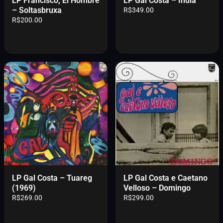
LP Francisco, El Hombre
LP Gal Costa – Índia
– Soltasbruxa
R$
349.00
R$
200.00
LP Gal Costa – Tuareg
LP Gal Costa e Caetano
(1969)
Velloso – Domingo
R$
269.00
R$
299.00