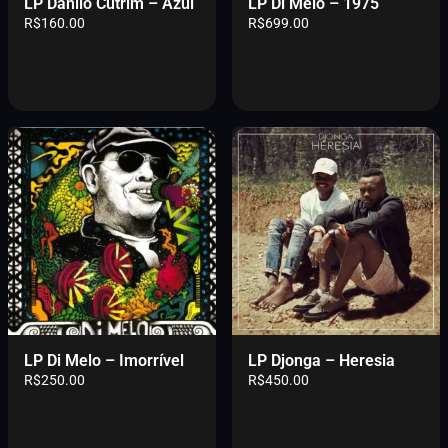
LP Danilo Cutrim – Azul
LP Di Melo – 1975
R$
160.00
R$
699.00
LP Di Melo – Imorrível
LP Djonga – Heresia
R$
250.00
R$
450.00