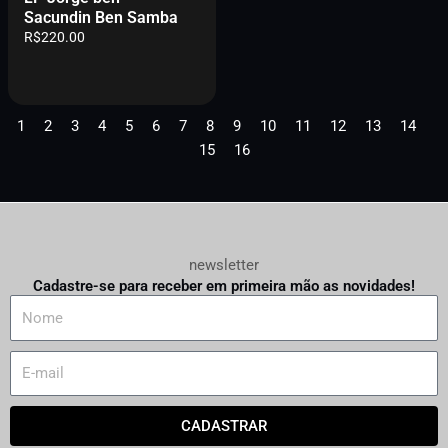
Sacundin Ben Samba
R$
220.00
1
2
3
4
5
6
7
8
9
10
11
12
13
14
15
16
newsletter
Cadastre-se para receber em primeira mão as novidades!
N
a
m
E
e
m
a
CADASTRAR
i