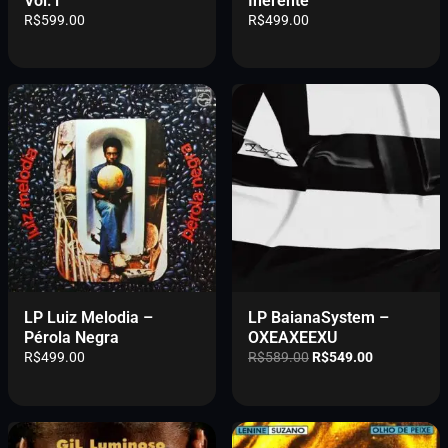
Vol.1
Inerente
R$
599.00
R$
499.00
LP Luiz Melodia –
LP BaianaSystem –
Pérola Negra
OXEAXEEXU
O
O
R$
499.00
R$
589.00
R$
549.00
p
p
r
r
e
e
ç
ç