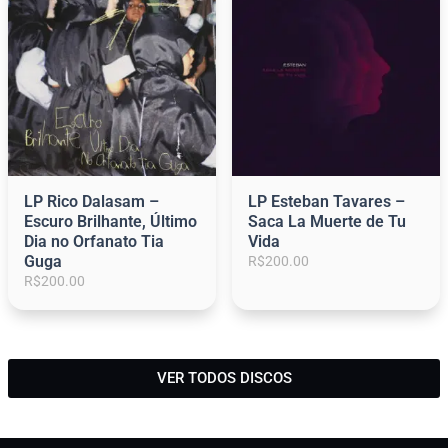
0
0
.
LP Rico Dalasam –
LP Esteban Tavares –
Escuro Brilhante, Último
Saca La Muerte de Tu
Dia no Orfanato Tia
Vida
Guga
R$
200.00
R$
200.00
1
2
3
4
5
6
VER TODOS DISCOS