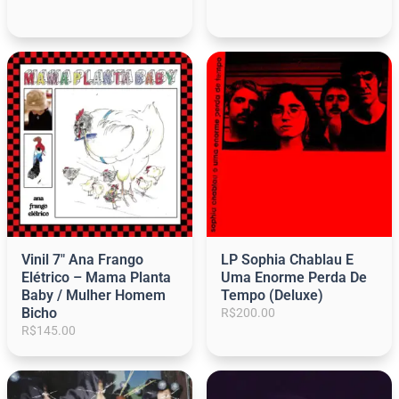
p
p
r
r
e
e
ç
ç
o
o
o
a
r
t
i
u
g
a
i
l
n
é
a
:
l
R
e
$
r
1
Vinil 7″ Ana Frango
LP Sophia Chablau E
a
4
Elétrico – Mama Planta
Uma Enorme Perda De
:
5
Baby / Mulher Homem
Tempo (Deluxe)
R
.
Bicho
R$
200.00
$
0
R$
145.00
1
0
6
.
0
.