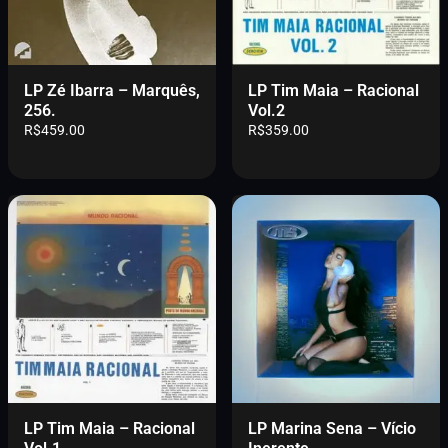
i
l
a
:
n
é
l
R
a
:
e
$
l
R
r
3
e
$
LP Zé Ibarra – Marquês,
LP Tim Maia – Racional
a
8
r
8
256.
Vol.2
:
9
a
9
R$
459.00
R$
359.00
R
.
:
9
$
0
R
.
4
0
$
0
5
.
1
0
9
,
.
.
0
0
0
0
0
.
.
0
0
.
LP Tim Maia – Racional
LP Marina Sena – Vício