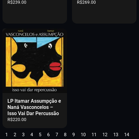
R$
239.00
R$
269.00
:
9
R
.
$
0
2
0
9
.
9
.
0
0
.
LP Itamar Assumpção e
Naná Vasconcelos –
Isso Vai Dar Percussão
R$
220.00
1
2
3
4
5
6
7
8
9
10
11
12
13
14