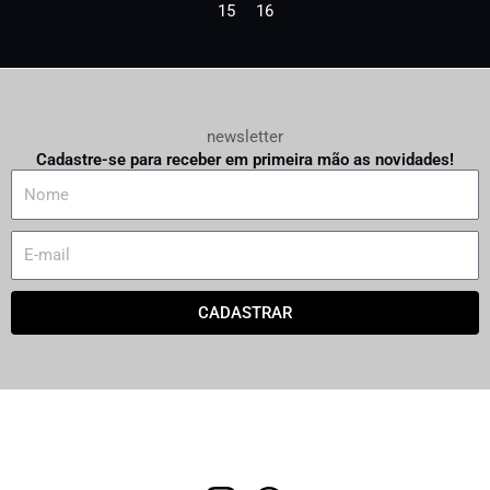
15
16
newsletter
Cadastre-se para receber em primeira mão as novidades!
N
a
m
E
e
m
a
CADASTRAR
i
l