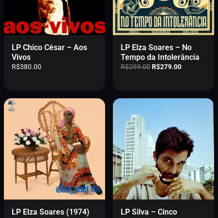
LP Chico César – Aos
LP Elza Soares – No
Vivos
Tempo da Intolerância
O
O
R$
380.00
R$
299.00
R$
279.00
p
p
r
r
e
e
ç
ç
o
o
o
a
r
t
i
u
g
a
i
l
n
é
a
:
l
R
e
$
r
2
LP Elza Soares (1974)
LP Silva – Cinco
a
7