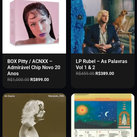
BOX Pitty / ACNXX –
LP Rubel – As Palavras
Admirável Chip Novo 20
Vol 1 & 2
Anos
O
O
R$
459.00
R$
389.00
p
p
O
O
R$
1,000.00
R$
899.00
r
r
p
p
e
e
r
r
ç
ç
e
e
o
o
ç
ç
o
a
o
o
r
t
o
a
i
u
r
t
g
a
i
u
i
l
g
a
n
é