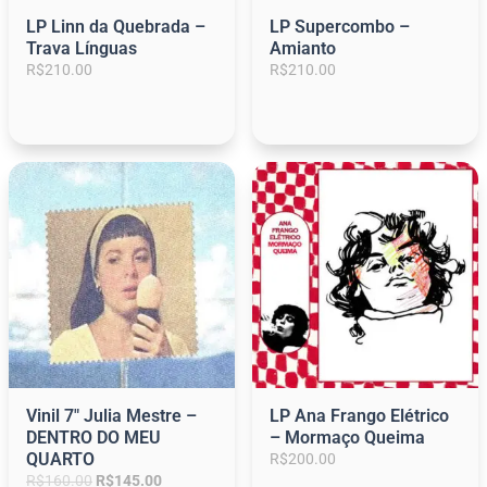
:
0
LP Linn da Quebrada –
LP Supercombo –
R
.
Trava Línguas
Amianto
$
0
R$
210.00
R$
210.00
2
0
2
.
9
.
0
0
.
Vinil 7″ Julia Mestre –
LP Ana Frango Elétrico
DENTRO DO MEU
– Mormaço Queima
QUARTO
R$
200.00
O
O
R$
160.00
R$
145.00