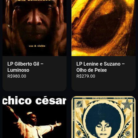
o
o
o
a
r
t
i
u
g
a
i
l
n
é
a
:
l
R
e
$
r
5
LP Gilberto Gil –
LP Lenine e Suzano –
a
4
Luminoso
Olho de Peixe
:
9
R$
980.00
R$
279.00
R
.
$
0
5
0
8
.
9
.
0
0
.