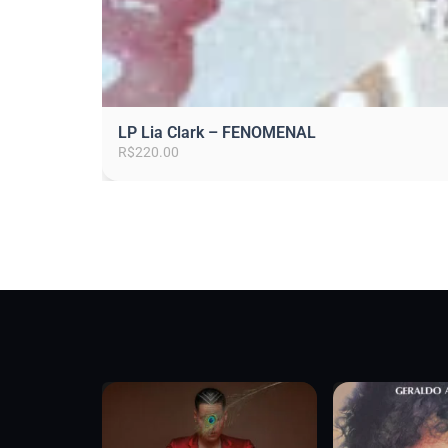
LP Lia Clark – FENOMENAL
R$
220.00
P
á
g