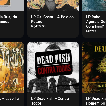
R
$
2
0
Na Rua, Na
LP Gal Costa – A Pele do
LP Rubel –
0
zenda
Futuro
Agora a Ge
.
Com Isso?
R$
459.00
0
R$
299.00
0
.
 – Lavô Tá
LP Dead Fish – Contra
LP Dead Fi
Todos
Homem Só