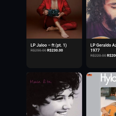
i
n
a
LP Jaloo – ft (pt. 1)
LP Geraldo A
O
O
1977
R$
250.00
R$
230.00
p
p
O
R$
220.00
R$
20
r
r
p
e
e
r
ç
ç
e
o
o
ç
o
a
o
r
t
o
i
u
r
g
a
i
i
l
g
n
é
i
a
:
n
l
R
a