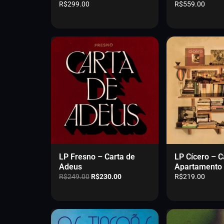
R$
299.00
R$
559.00
LP Fresno – Carta de
LP Cícero – 
Adeus
Apartamento
O
O
R$
249.00
R$
230.00
R$
219.00
p
p
r
r
e
e
ç
ç
o
o