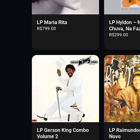
e
$
l
r
2
e
a
3
r
:
0
a
LP Maria Rita
LP Hyldon – 
R
.
:
Chuva, Na Fa
R$
799.00
$
0
R
R$
299.00
2
0
$
5
.
2
0
2
.
0
0
.
0
0
.
0
.
LP Gerson King Combo
LP Raimundos
Volume 2
Novo