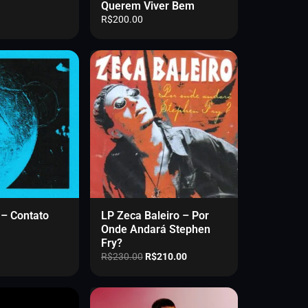
Querem Viver Bem
R$
200.00
 – Contato
LP Zeca Baleiro – Por
Onde Andará Stephen
Fry?
O
O
R$
230.00
R$
210.00
p
p
r
r
e
e
ç
ç