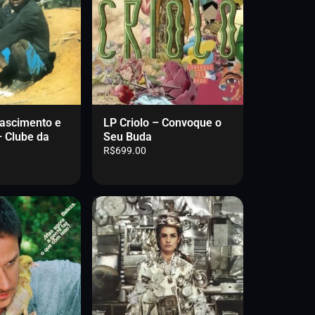
i
n
a
Nascimento e
LP Criolo – Convoque o
– Clube da
Seu Buda
R$
699.00